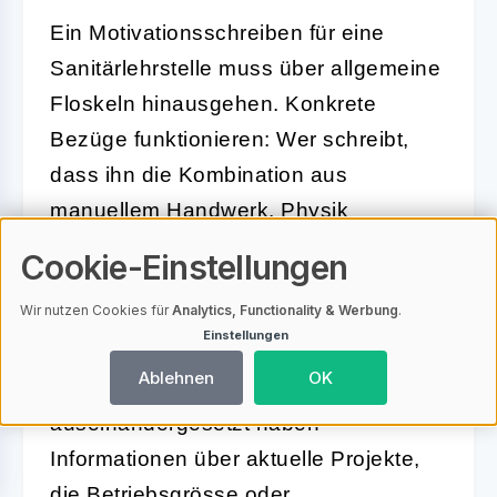
Ein Motivationsschreiben für eine
Sanitärlehrstelle muss über allgemeine
Floskeln hinausgehen. Konkrete
Bezüge funktionieren: Wer schreibt,
dass ihn die Kombination aus
manuellem Handwerk, Physik
(Drucksysteme, Thermodynamik) und
Cookie-Einstellungen
Kundenkontakt begeistert, hebt sich
Wir nutzen Cookies für
Analytics, Functionality & Werbung
.
sofort von der Masse ab. Betriebe
Einstellungen
achten ausserdem darauf, ob
Ablehnen
OK
Bewerber sich mit dem Unternehmen
auseinandergesetzt haben –
Informationen über aktuelle Projekte,
die Betriebsgrösse oder