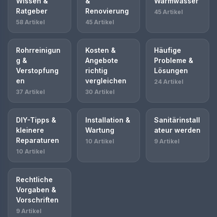
Wissen &
&
Warmwasser
Ratgeber
Renovierung
45 Artikel
58 Artikel
45 Artikel
Rohrreinigun
Kosten &
Häufige
g &
Angebote
Probleme &
Verstopfung
richtig
Lösungen
en
vergleichen
24 Artikel
37 Artikel
30 Artikel
DIY-Tipps &
Installation &
Sanitärinstall
kleinere
Wartung
ateur werden
Reparaturen
10 Artikel
9 Artikel
10 Artikel
Rechtliche
Vorgaben &
Vorschriften
9 Artikel